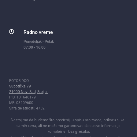

Radno vreme
Ponedeljak - Petak
07:00 - 16:00
ROTOR DOO
Subotička 79
21000 Novi Sad, Srbija
PIB: 101646179
MB: 08209600
Šifra delatnosti: 4752
Nastojimo da budemo što precizniji u opisu proizvoda, prikazu slika i
samih cena, ali ne možemo garantovati da su sve informacije
kompletne i bez grešaka.