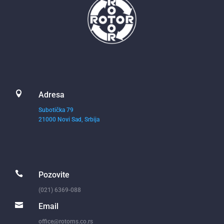

Adresa
Subotička 79
21000 Novi Sad, Srbija

Pozovite
(021) 6369-088

Email
office@rotorns.co.rs