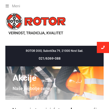
Meni
Meni
ROTOR DOO, Subotička 79, 21000 Novi Sad.
021/6369-088
Akcije
Naše najbolje cene