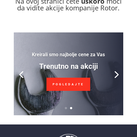
Na ovoj stranici ćete
uskoro
moći
da vidite akcije kompanije Rotor.
Kreirali smo najbolje cene za Vas
Trenutno na akciji
POGLEDAJTE